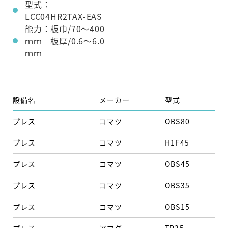
型式：
LCC04HR2TAX-EAS
能力：板巾/70～400
ｍｍ 板厚/0.6～6.0
ｍｍ
設備名
メーカー
型式
能
プレス
コマツ
OBS80
80
プレス
コマツ
H1F45
45
プレス
コマツ
OBS45
45
プレス
コマツ
OBS35
35
プレス
コマツ
OBS15
15