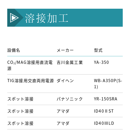
溶接加工
設備名
メーカー
型式
能
CO₂/MAG溶接用直流電
吉川金属工業
YA-350
最
源
TIG溶接用交直両用電源
ダイヘン
WB-A350P(S-
最
1)
スポット溶接
パナソニック
YR-150SRA
15
スポット溶接
アマダ
ID40ⅡST
40
スポット溶接
アマダ
ID40ⅢLD
35