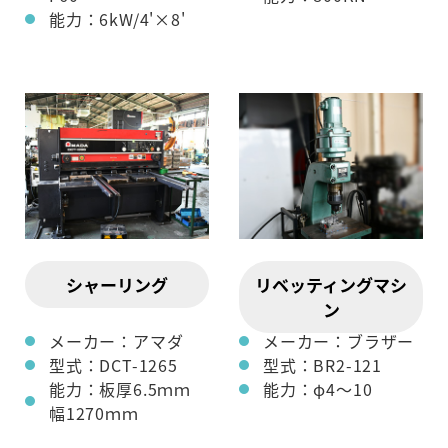
能力：6kW/4'×8'
シャーリング
リベッティングマシ
ン
メーカー：アマダ
メーカー：ブラザー
型式：DCT-1265
型式：BR2-121
能力：板厚6.5ｍｍ
能力：φ4～10
幅1270ｍｍ