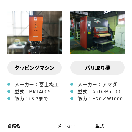
タッピングマシン
バリ取り機
メーカー：富士機工
メーカー：アマダ
型式：BRT400S
型式：AuDeBu100
能力：t3.2まで
能力：H20×W1000
設備名
メーカー
型式
能