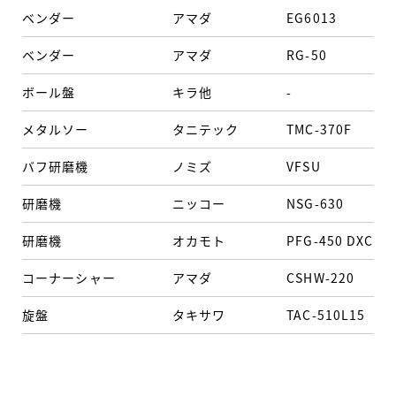
ベンダー
アマダ
EG6013
60
ベンダー
アマダ
RG-50
50
ボール盤
キラ他
-
-
メタルソー
タニテック
TMC-370F
-
バフ研磨機
ノミズ
VFSU
-
研磨機
ニッコー
NSG-630
6
研磨機
オカモト
PFG-450 DXC
5
コーナーシャー
アマダ
CSHW-220
-
旋盤
タキサワ
TAC-510L15
長